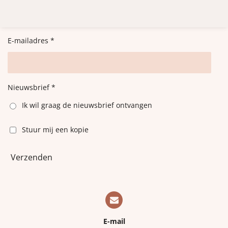
l
e
a
l
e
l
r
e
n
e
n
E-mailadres *
Nieuwsbrief *
Ik wil graag de nieuwsbrief ontvangen
Stuur mij een kopie
Verzenden
E-mail