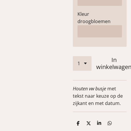
Kleur
droogbloemen
In
winkelwage
Houten vw busje
met
tekst naar keuze op de
zijkant en met datum.
D
D
S
D
e
e
h
e