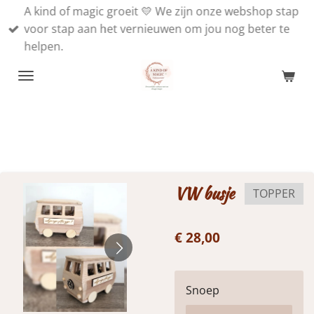
A kind of magic groeit 💛 We zijn onze webshop stap
Ga
voor stap aan het vernieuwen om jou nog beter te
direct
helpen.
naar
de
hoofdinhoud
VW busje
TOPPER
€ 28,00
Snoep