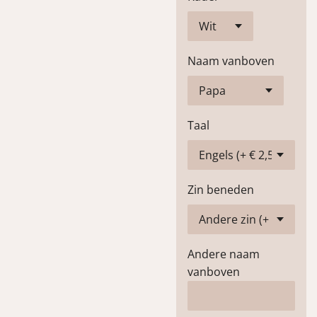
Naam vanboven
Taal
Zin beneden
Andere naam
vanboven