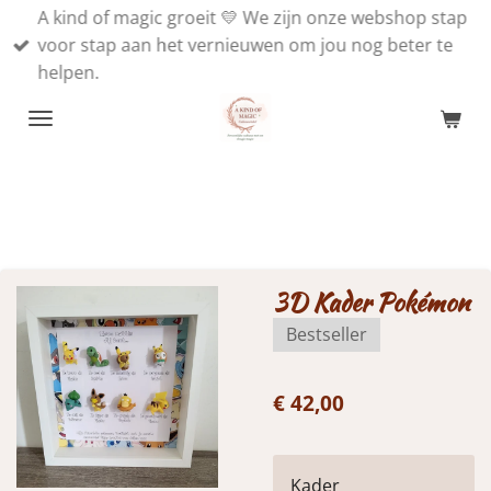
A kind of magic groeit 💛 We zijn onze webshop stap
Ga
voor stap aan het vernieuwen om jou nog beter te
direct
helpen.
naar
de
hoofdinhoud
3D Kader Pokémon
Bestseller
€ 42,00
Kader