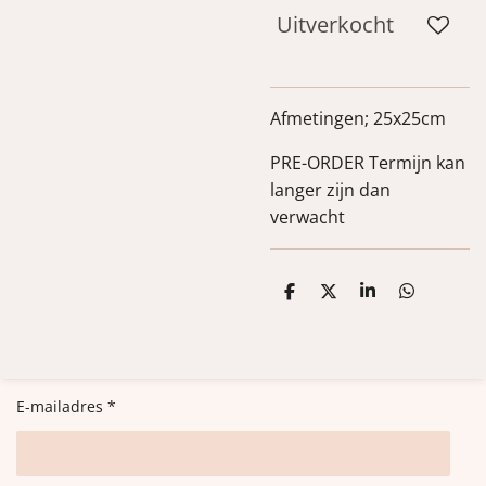
Uitverkocht
Afmetingen; 25x25cm
PRE-ORDER Termijn kan
langer zijn dan
verwacht
D
D
S
D
e
e
h
e
l
e
a
l
e
l
r
e
n
e
n
E-mailadres *