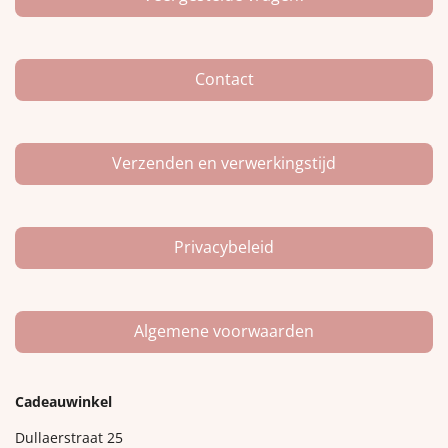
o
g
k
o
r
k
a
m
Contact
Verzenden en verwerkingstijd
Privacybeleid
Algemene voorwaarden
Cadeauwinkel
Dullaerstraat 25