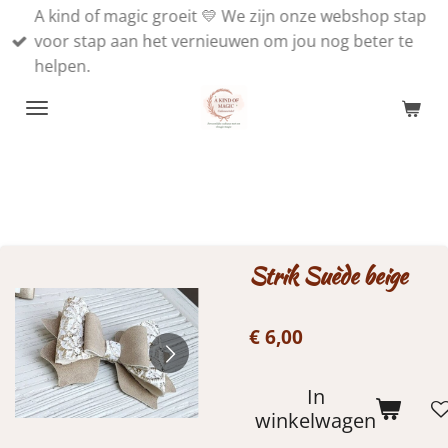
A kind of magic groeit 💛 We zijn onze webshop stap
Ga
voor stap aan het vernieuwen om jou nog beter te
direct
helpen.
naar
de
hoofdinhoud
Strik Suède beige
€ 6,00
In
winkelwagen