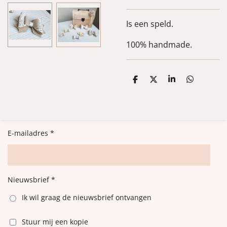
Is een speld.
100% handmade.
D
D
S
D
e
e
h
e
l
e
a
l
e
l
r
e
n
e
n
E-mailadres *
Nieuwsbrief *
Ik wil graag de nieuwsbrief ontvangen
Stuur mij een kopie