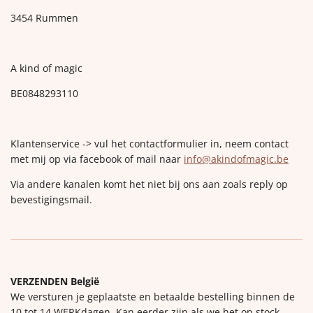
3454 Rummen
A kind of magic
BE0848293110
Klantenservice -> vul het contactformulier in, neem contact
met mij op via facebook of mail naar
info@akindofmagic.be
Via andere kanalen komt het niet bij ons aan zoals reply op
bevestigingsmail.
VERZENDEN België
We versturen je geplaatste en betaalde bestelling binnen de
10 tot 14 WERKdagen. Kan eerder zijn als we het op stock