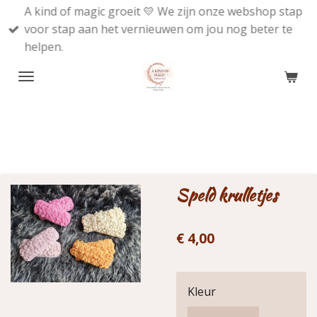
A kind of magic groeit 💛 We zijn onze webshop stap
Ga
voor stap aan het vernieuwen om jou nog beter te
direct
helpen.
naar
de
hoofdinhoud
Speld krulletjes
€ 4,00
Kleur