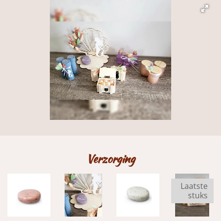
k
a
m
Verzorging
Laatste
stuks