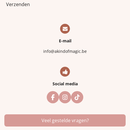
Verzenden
E-mail
info@akindofmagic.be
Social media
F
I
T
a
n
i
c
s
k
e
t
T
Veel gestelde vragen?
b
a
o
o
g
k