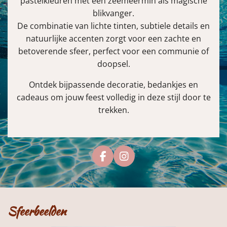
pastelkleuren met een zeemeermin als magische
blikvanger.
De combinatie van lichte tinten, subtiele details en
natuurlijke accenten zorgt voor een zachte en
betoverende sfeer, perfect voor een communie of
doopsel.
Ontdek bijpassende decoratie, bedankjes en
cadeaus om jouw feest volledig in deze stijl door te
trekken.
F
I
a
n
c
s
e
t
b
a
o
g
Sfeerbeelden
o
r