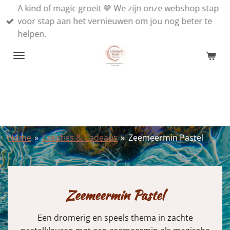
A kind of magic groeit 💛 We zijn onze webshop stap
Ga
voor stap aan het vernieuwen om jou nog beter te
direct
helpen.
naar
de
hoofdinhoud
Home
»
Creaties & Cadeaus
»
Zeemeermin Pastel
Zeemeermin Pastel
Een dromerig en speels thema in zachte