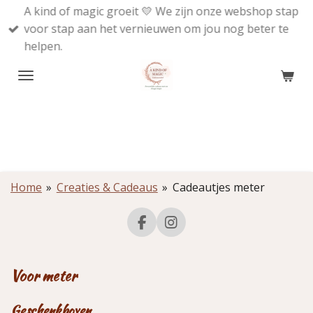
A kind of magic groeit 💛 We zijn onze webshop stap
Ga
voor stap aan het vernieuwen om jou nog beter te
direct
helpen.
naar
de
hoofdinhoud
Home
»
Creaties & Cadeaus
»
Cadeautjes meter
F
I
a
n
c
s
e
t
Voor meter
b
a
o
g
o
r
Geschenkboxen