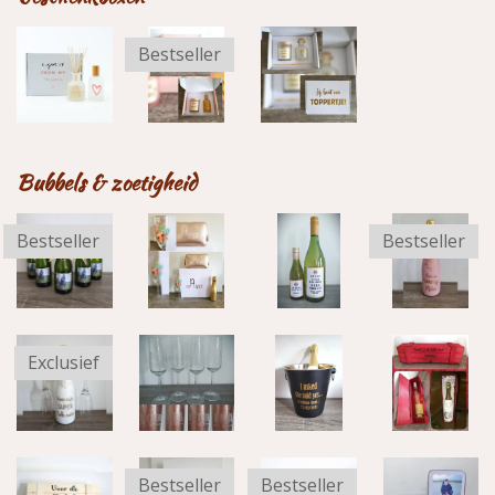
k
a
m
Bestseller
Bubbels & zoetigheid
Bestseller
Bestseller
Exclusief
Bestseller
Bestseller