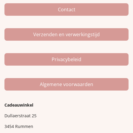
k
a
m
Contact
Verzenden en verwerkingstijd
Privacybeleid
Algemene voorwaarden
Cadeauwinkel
Dullaerstraat 25
3454 Rummen